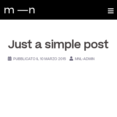
Vai
al
contenuto
TECHNOLOGY
Just a simple post
PUBBLICATO IL
10 MARZO 2015
MNL-ADMIN
Lorem ipsum dolor sit amet,
consectetur adipiscing elit. Sed
venenatis dignissim ultrices.
Suspendisse ut sollicitudin nisi.
Fusce efficitur nec nunc nec