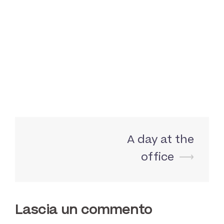
dapibus nulla. Maecenas non
ultrices lorem. Pellentesque
lobortis, diam eget feugiat lacinia,
ante augue ullamcorper tortor, vel
ornare sapien lacus pharetra
quam.
A day at the
Navigazione
articolo
office
⟶
Lascia un commento